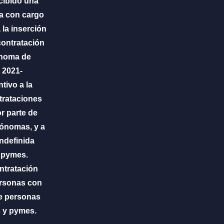
cibido una
a con cargo
la inserción
contratación
ónoma de
 2021-
tivo a la
trataciones
r parte de
tónomas, y a
indefinida
e pymes.
ontratación
ersonas con
de personas
 y pymes.