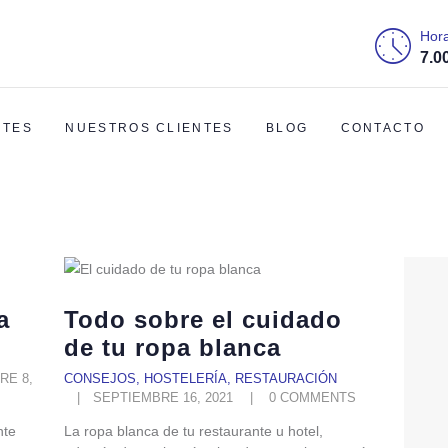
INICIO
Hora
7.0
LAVANDERÍA AVANZA.
LAVANDERÍA
Tu lavandería de confianza en Córdoba
RESTAURANTES
NTES
NUESTROS CLIENTES
BLOG
CONTACTO
NUESTROS
CLIENTES
BLOG
CONTACTO
a
Todo sobre el cuidado
de tu ropa blanca
RE 8,
CONSEJOS
,
HOSTELERÍA
,
RESTAURACIÓN
SEPTIEMBRE 16, 2021
0
COMMENTS
nte
La ropa blanca de tu restaurante u hotel,