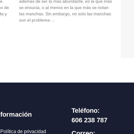
ne.
además de ser la más abundante, es la que más
po de
se ensucia, o al menos en la que más se notan
da y
las manchas. Sin embargo, no solo las manchas
son el problema:…
Teléfono:
nformación
606 238 787
Política de privacidad
Correo: