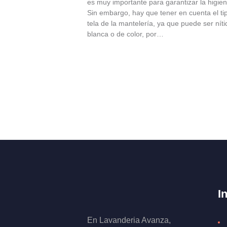
es muy importante para garantizar la higie
Sin embargo, hay que tener en cuenta el ti
tela de la mantelería, ya que puede ser níti
blanca o de color, por…
I
En Lavanderia Avanza,