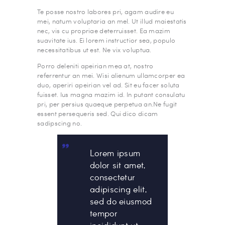
Te posse nostro labores pri, agam audire eu
mei, natum voluptaria an mel. Ut illud maiestatis
nec, vis cu propriae deterruisset. Ea mazim
suavitate ius. Ei lorem instructior sea, populo
necessitatibus ut est. Ne vix voluptua.
Porro deleniti apeirian mea at, nostro
referrentur an mei. Wisi alienum ullamcorper ea
duo, aperiri apeirian vel ad. Sit eu facer soluta
fuisset. Ius magna mazim id. In putant consulatu
pri, per persius quaeque perpetua an.Ne fugit
essent persequeris sed. Qui dico dicam
sadipscing no.
Lorem ipsum
dolor sit amet,
consectetur
adipiscing elit,
sed do eiusmod
tempor