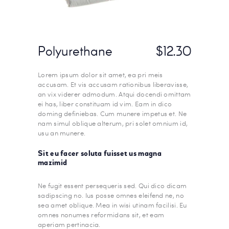
Polyurethane
$12.30
Lorem ipsum dolor sit amet, ea pri meis
accusam. Et vis accusam rationibus liberavisse,
an vix viderer admodum. Atqui docendi omittam
ei has, liber constituam id vim. Eam in dico
doming definiebas. Cum munere impetus et. Ne
nam simul oblique alterum, pri solet omnium id,
usu an munere.
Sit eu facer soluta fuisset us magna
mazimid
Ne fugit essent persequeris sed. Qui dico dicam
sadipscing no. Ius posse omnes eleifend ne, no
sea amet oblique. Mea in wisi utinam facilisi. Eu
omnes nonumes reformidans sit, et eam
aperiam pertinacia.