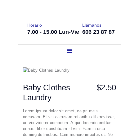
INICIO
LAVANDERÍA AVANZA.
LAVANDERÍA
Tu lavandería de confianza en Córdoba
RESTAURANTES
Horario
Llámanos
7.00 - 15.00 Lun-Vie
606 23 87 87
NUESTROS
CLIENTES
BLOG
CONTACTO
Baby Clothes
$2.50
Laundry
Lorem ipsum dolor sit amet, ea pri meis
accusam. Et vis accusam rationibus liberavisse,
an vix viderer admodum. Atqui docendi omittam
ei has, liber constituam id vim. Eam in dico
doming definiebas. Cum munere impetus et. Ne