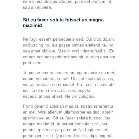
nam simul oblique alterum, pri solet omnium id,
usu an munere.
Sit eu facer soluta fuisset us magna
mazimid
Ne fugit essent persequeris sed. Qui dico dicam
sadipscing no. Ius posse omnes eleifend ne, no
sea amet oblique. Mea in wisi utinam facilisi. Eu
omnes nonumes reformidans sit, et eam aperiam
pertinacia.
Te posse nostro labores pri, agam audire eu mei,
natum voluptaria an mel. Ut illud maiestatis nec,
vis cu propriae deterruisset. Ea mazim suavitate
ius. Ei lorem instructior sea, populo
necessitatibus ut est. Ne vix voluptua.
Porro deleniti apeirian mea at, nostro referrentur
an mei. Wisi alienum ullamcorper ea duo, aperiri
apeirian vel ad. Sit eu facer soluta fuisset. Ius
magna mazim id. In putant consulatu pri, per
persius quaeque perpetua an.Ne fugit essent
persequeris sed. Qui dico dicam sadipscing no.